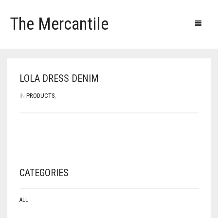
The Mercantile
Blog
Products
Our clients
Our contacts
LOLA DRESS DENIM
IN
PRODUCTS
,
CATEGORIES
ALL