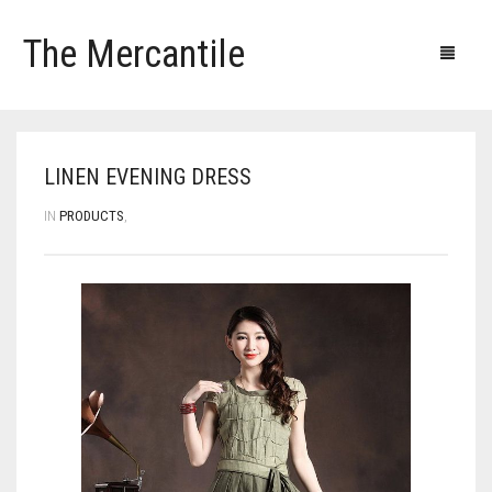
The Mercantile
Blog
Products
Our clients
Our contacts
LINEN EVENING DRESS
IN
PRODUCTS
,