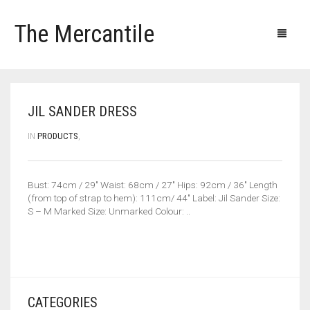
The Mercantile
Blog
Products
Our clients
Our contacts
JIL SANDER DRESS
IN
PRODUCTS
,
Bust: 74cm / 29″ Waist: 68cm / 27″ Hips: 92cm / 36″ Length
(from top of strap to hem): 111cm/ 44″ Label: Jil Sander Size:
S – M Marked Size: Unmarked Colour: ..
CATEGORIES