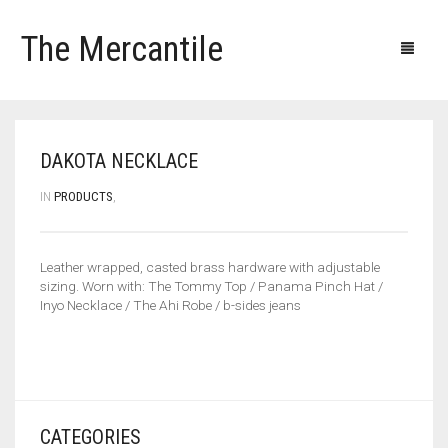
The Mercantile
Blog
Products
Our clients
Our contacts
DAKOTA NECKLACE
IN
PRODUCTS
,
Leather wrapped, casted brass hardware with adjustable
sizing. Worn with: The Tommy Top / Panama Pinch Hat /
Inyo Necklace / The Ahi Robe / b-sides jeans
CATEGORIES